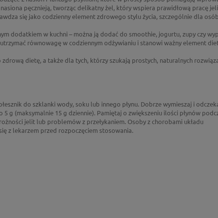
asiona pęcznieją, tworząc delikatny żel, który wspiera prawidłową pracę jelit
rawdza się jako codzienny element zdrowego stylu życia, szczególnie dla osó
nym dodatkiem w kuchni – można ją dodać do smoothie, jogurtu, zupy czy wy
utrzymać równowagę w codziennym odżywianiu i stanowi ważny element die
zdrową dietę, a także dla tych, którzy szukają prostych, naturalnych rozwiąz
płesznik do szklanki wody, soku lub innego płynu. Dobrze wymieszaj i odczeka
po 5 g (maksymalnie 15 g dziennie). Pamiętaj o zwiększeniu ilości płynów podc
rożności jelit lub problemów z przełykaniem. Osoby z chorobami układu
ię z lekarzem przed rozpoczęciem stosowania.