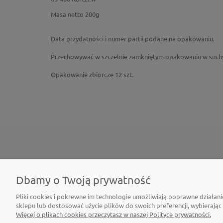
Masa netto 200g
Data przydatności i numer partii podane na opakowaniu.
Przechowywać w szczelnie zamkniętym opakowaniu w suchym
Opakowanie zbiorcze 12 szt.
POMOC
MOJE KONTO
Dbamy o Twoją prywatność
Regulamin B2B
Twoje zamówienia
Pliki cookies i pokrewne im technologie umożliwiają poprawne działan
Polityka prywatności
Ustawienia konta
sklepu lub dostosować użycie plików do swoich preferencji, wybierając
Więcej o plikach cookies przeczytasz w naszej Polityce prywatności.
Zwroty i reklamacje
Przechowalnia