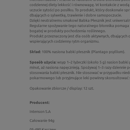
codziennej diety lekkość i równowagę. W kontakcie z wodą n
uczucie sytości po posiłku. To produkt, który doskonale sp
dbających o sylwetkę, trawienie i dobre samopoczucie.
Dzięki neutralnemu smakowi Babka Płesznik jest uniwersal
Regularne spożywanie tego naturalnego błonnika pomaga 
bogatej w produkty pochodzenia roślinnego.
Produkt przeznaczony jest dla osób aktywnych, dbających o 
wspierających codzienny rytm organizmu.
Skład:
100% nasiona babki płesznik (Plantago psyllium).
Sposób użycia:
wsyp 1–2 łyżeczki (około 5 g) nasion babki 
minut, aż nasiona napęcznieją. Spożywaj 1–3 razy dziennie 
stosowania babki płesznik. Nie stosować w przypadku nied
pokarmowego lub przyjmujące leki powinny skonsultować s
Opakowanie zbiorcze / display: 12 szt.
Producent:
Intenson S.A
Całowanie 94g
05-480 Karczew