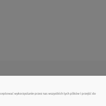
O NAS
latformie b2b?
Kontakt i dane firmy
eptować wykorzystanie przez nas wszystkich tych plików i przejść do
 na platformie b2b?
Certyfikaty