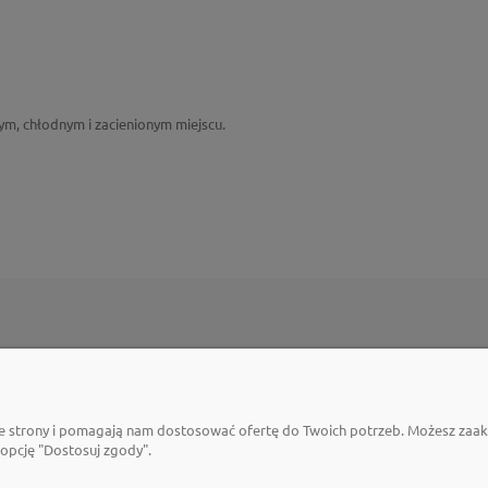
, chłodnym i zacienionym miejscu.
PŁATNOŚCI I DOSTAWA
INFORMACJE
Czas dostawy
Jak kupować na p
ie strony i pomagają nam dostosować ofertę do Twoich potrzeb. Możesz zaakc
Czas realizacji zamówienia
Jak założyć konto
 opcję "Dostosuj zgody".
Formy płatności