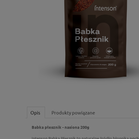
Opis
Produkty powiązane
Babka płesznik - nasiona 200g
Intenson Babka Płesznik to naturalne źródło błonnika poc