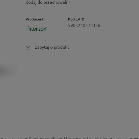
dodaj do przechowalni
Producent:
Kod EAN:
5903240278336
zapytaj o produkt
hodzące z nasion Plantago psyllium, które w prosty sposób pomagają wprow