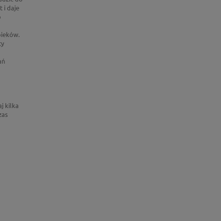
 i daje
b
pieków.
ty
ań
j kilka
zas