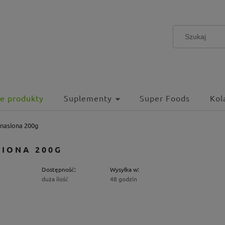
e produkty
Suplementy
Super Foods
Kol
 nasiona 200g
SIONA 200G
Dostępność:
Wysyłka w:
duża ilość
48 godzin