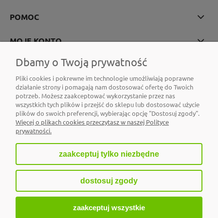
POMOC
MOJE KONTO
Dbamy o Twoją prywatność
PŁATNOŚCI I DOSTAWA
Pliki cookies i pokrewne im technologie umożliwiają poprawne
działanie strony i pomagają nam dostosować ofertę do Twoich
INFORMACJE
potrzeb. Możesz zaakceptować wykorzystanie przez nas
wszystkich tych plików i przejść do sklepu lub dostosować użycie
O NAS
plików do swoich preferencji, wybierając opcję "Dostosuj zgody".
Więcej o plikach cookies przeczytasz w naszej Polityce
prywatności.
zaakceptuj tylko niezbędne
pokaż pełną wersję strony
dostosuj zgody
Sklep internetowy Shoper.pl
zaakceptuj wszystkie