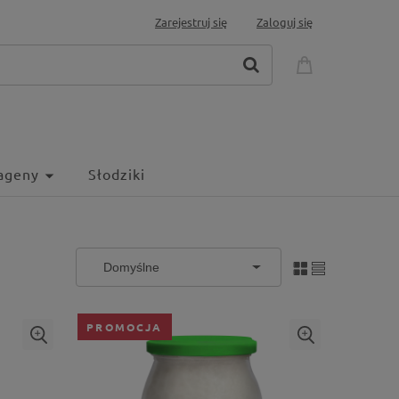
Zarejestruj się
Zaloguj się
ageny
Słodziki
PROMOCJA