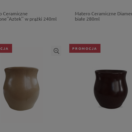
o Ceramiczne
Matero Ceramiczne Diame
ne''Aztek'' w prążki 240ml
białe 280ml
CJA
PROMOCJA