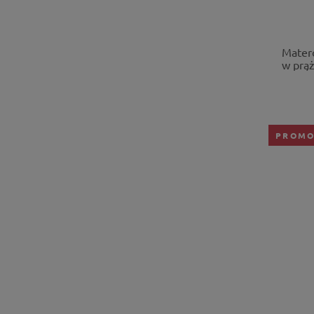
Matero
w prą
PROMO