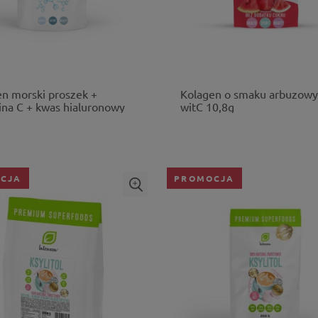
n morski proszek +
Kolagen o smaku arbuzowy
na C + kwas hialuronowy
witC 10,8g
CJA
PROMOCJA