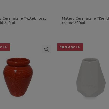
 Ceramiczne ''Aztek'' brąz
Matero Ceramiczne ''Kielich
żki 240ml
czarne 200ml
CJA
PROMOCJA