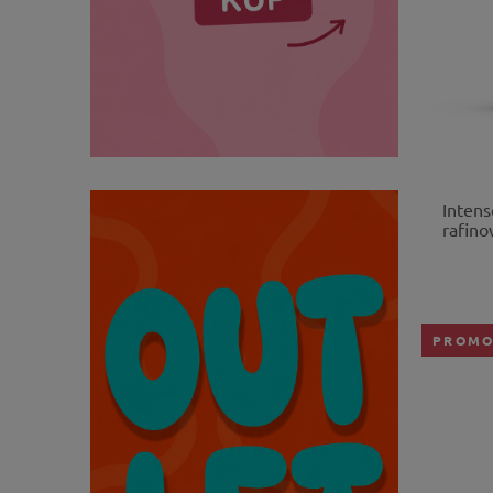
Intens
rafin
PROMO