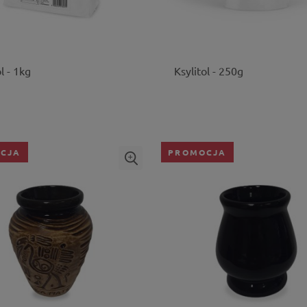
l - 1kg
Ksylitol - 250g
CJA
PROMOCJA