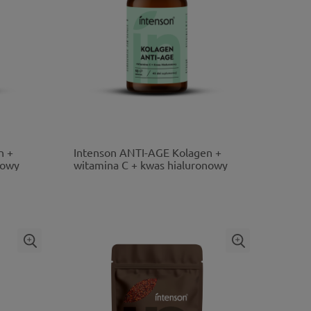
n +
Intenson ANTI-AGE Kolagen +
nowy
witamina C + kwas hialuronowy
90 tabletek