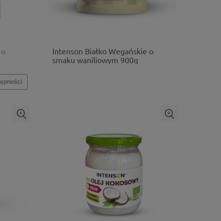
 o
Intenson Białko Wegańskie o
smaku waniliowym 900g
ępności