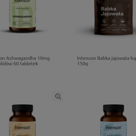
son Ashwagandha 10mg
Intenson Babka jajowata łu
lidów 60 tabletek
150g