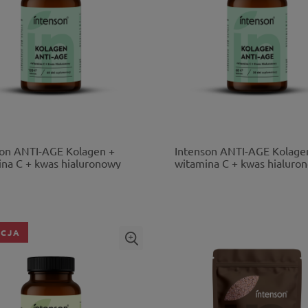
son ANTI-AGE Kolagen +
Intenson ANTI-AGE Kolage
na C + kwas hialuronowy
witamina C + kwas hialuro
bletek
60 tabletek
CJA