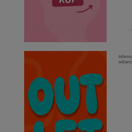
Inten
witano