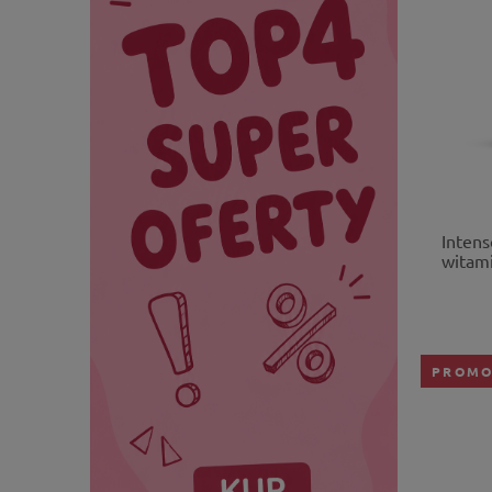
Inten
witami
120 ta
PROMO