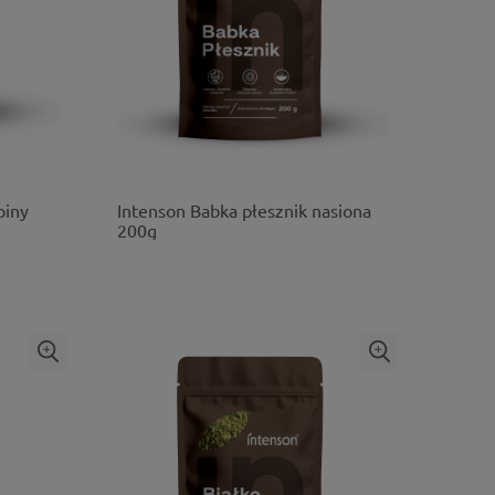
piny
Intenson Babka płesznik nasiona
200g