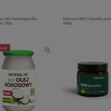
son BIO Ashwagandha
Intenson BIO Chlorella pro
ek 100g
100g
CJA