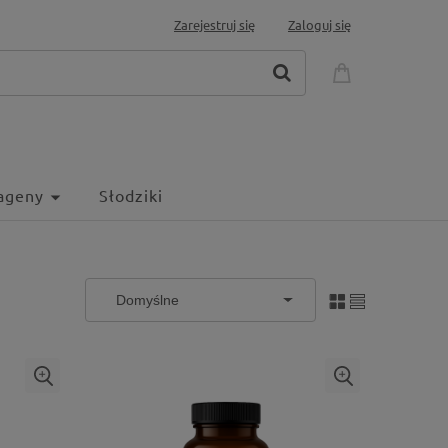
Zarejestruj się
Zaloguj się
ageny
Słodziki