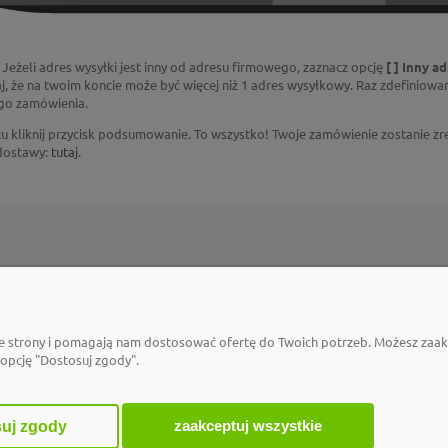
Jeżeli adres wysyłki jest inny od adresu firmowego, zaznacz opcję
[ ] Inny a
j, że na twoim koncie może być więcej niż 1 adres wysyłkowy. Raz zdefiniow
go zamówienia.
u kliknij przycisk podsumowanie. To wszystko! Twoje zamówienie zostanie zr
dostawy:
tutaj
.
PŁATNOŚCI I DOSTAWA
INFORMACJE
Czas dostawy
Jak kupować na p
ie strony i pomagają nam dostosować ofertę do Twoich potrzeb. Możesz zaakc
Czas realizacji zamówienia
Jak założyć konto
 opcję "Dostosuj zgody".
Formy płatności
zaakceptuj wszystkie
uj zgody