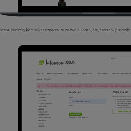
widzisz poniższy komunikat oznacza, to że twoje konto jest jeszcze w procesie 