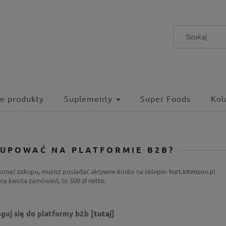
e produkty
Suplementy
Super Foods
Kol
KUPOWAĆ NA PLATFORMIE B2B?
onać zakupu, musisz posiadać aktywne konto na sklepie:
hurt.intenson.pl
na kwota zamówień, to 500 zł netto.
oguj się do platformy b2b [
tutaj
]