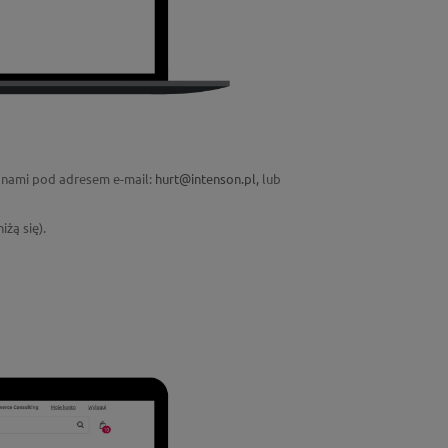
 z nami pod adresem e-mail:
hurt@intenson.pl,
lub
żą się).