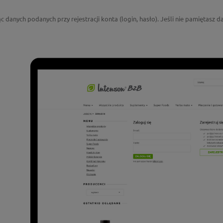
c danych podanych przy rejestracji konta (login, hasło). Jeśli nie pamiętasz