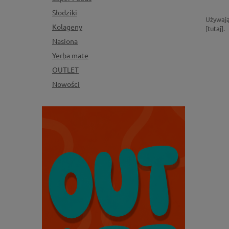
Słodziki
Używają
Kolageny
[
tutaj
].
Nasiona
Yerba mate
OUTLET
Nowości