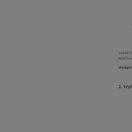
Jeżeli 
telefon
Uwaga!
2. Wyb