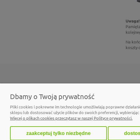
Uwaga!
Pamięta
kolejne
Na końc
koszty 
POMOC
MOJE KONTO
Dbamy o Twoją prywatność
Regulamin B2B
Twoje zamówienia
Pliki cookies i pokrewne im technologie umożliwiają poprawne działan
Polityka prywatności
Ustawienia konta
sklepu lub dostosować użycie plików do swoich preferencji, wybierając
Więcej o plikach cookies przeczytasz w naszej Polityce prywatności.
Zwroty i reklamacje
Przechowalnia
zaakceptuj tylko niezbędne
dostos