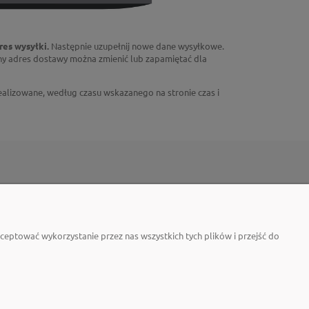
dres wysyłki.
Następnie uzupełnij nowe dane wysyłkowe.
any adres dostawy można zmienić lub zapamiętać dla
ealizowane, według czasu wskazanego na stronie czas i
O NAS
latformie b2b?
Kontakt i dane firmy
eptować wykorzystanie przez nas wszystkich tych plików i przejść do
 na platformie b2b?
Certyfikaty