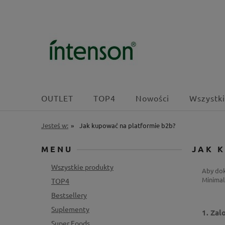
OUTLET
TOP4
Nowości
Wszystki
Jesteś w:
»
Jak kupować na platformie b2b?
MENU
JAK 
Wszystkie produkty
Aby dok
Minimal
TOP4
Bestsellery
Suplementy
1. Zal
Super Foods