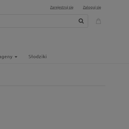
Zarejestruj się
Zaloguj się
ageny
Słodziki