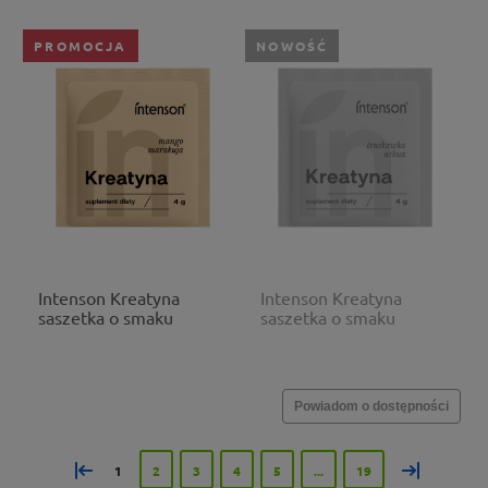
PROMOCJA
NOWOŚĆ
Intenson Kreatyna
Intenson Kreatyna
saszetka o smaku
saszetka o smaku
mango marakuja 4g
truskawka arbuz 4g
Powiadom o dostępności
«
»
1
2
3
4
5
...
19