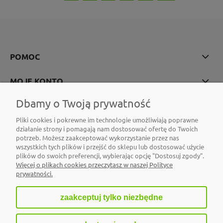
POMOC
MOJE KONTO
Dbamy o Twoją prywatność
PŁATNOŚCI I DOSTAWA
Pliki cookies i pokrewne im technologie umożliwiają poprawne
działanie strony i pomagają nam dostosować ofertę do Twoich
INFORMACJE
potrzeb. Możesz zaakceptować wykorzystanie przez nas
wszystkich tych plików i przejść do sklepu lub dostosować użycie
O NAS
plików do swoich preferencji, wybierając opcję "Dostosuj zgody".
Więcej o plikach cookies przeczytasz w naszej Polityce
prywatności.
zaakceptuj tylko niezbędne
pokaż pełną wersję strony