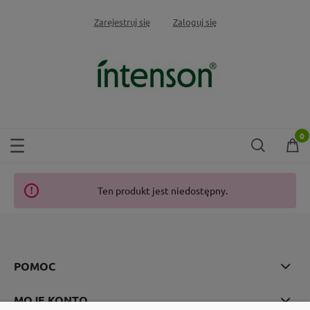
Zarejestruj się
Zaloguj się
Ten produkt jest niedostępny.
POMOC
MOJE KONTO