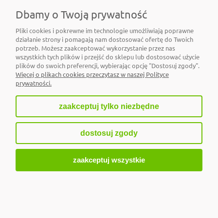
Dbamy o Twoją prywatność
PŁATNOŚCI I DOSTAWA
Pliki cookies i pokrewne im technologie umożliwiają poprawne
działanie strony i pomagają nam dostosować ofertę do Twoich
INFORMACJE
potrzeb. Możesz zaakceptować wykorzystanie przez nas
wszystkich tych plików i przejść do sklepu lub dostosować użycie
O NAS
plików do swoich preferencji, wybierając opcję "Dostosuj zgody".
Więcej o plikach cookies przeczytasz w naszej Polityce
prywatności.
zaakceptuj tylko niezbędne
pokaż pełną wersję strony
dostosuj zgody
Sklep internetowy Shoper.pl
zaakceptuj wszystkie